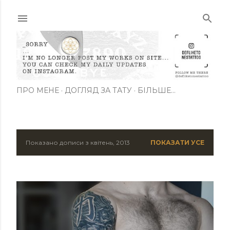
Перейти до основного вмісту
ПРО МЕНЕ
ДОГЛЯД ЗА ТАТУ
БІЛЬШЕ…
Показано дописи з квітень, 2013
ПОКАЗАТИ УСЕ
П
у
б
л