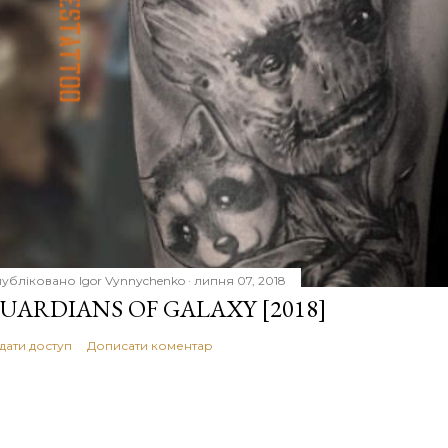
убліковано
Igor Vynnychenko
липня 07, 2018
UARDIANS OF GALAXY [2018]
дати доступ
Дописати коментар