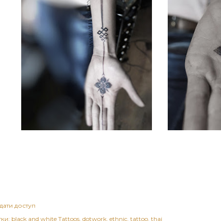
дати доступ
тки:
black and white Tattoos
dotwork
ethnic
tattoo
thai