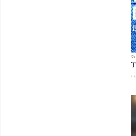
Оп
T
На