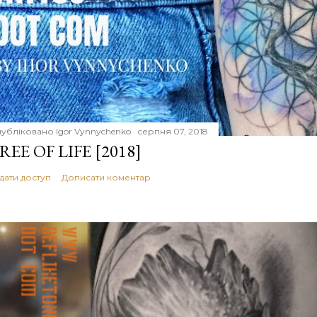
убліковано
Igor Vynnychenko
серпня 07, 2018
REE OF LIFE [2018]
дати доступ
Дописати коментар