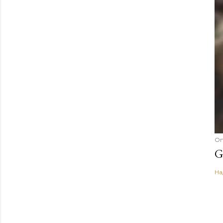
Оп
G
На