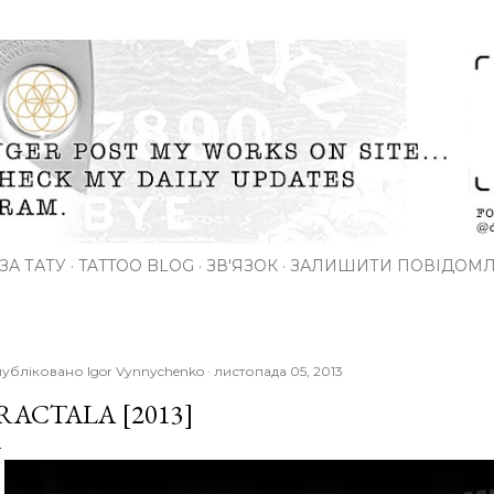
Перейти до основного вмісту
ЗА ТАТУ
TATTOO BLOG
ЗВ'ЯЗОК
ЗАЛИШИТИ ПОВІДОМ
убліковано
Igor Vynnychenko
листопада 05, 2013
RACTALA [2013]