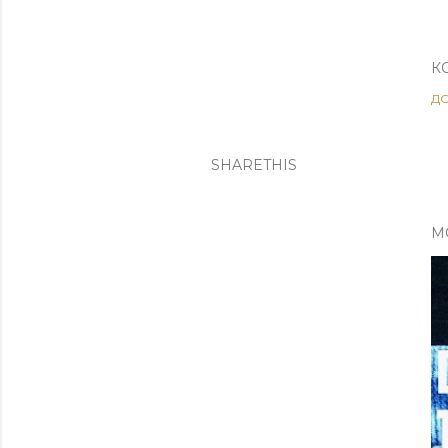
К
Д
SHARETHIS
M