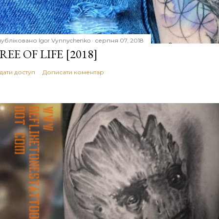
убліковано
Igor Vynnychenko
серпня 07, 2018
REE OF LIFE [2018]
дати доступ
Дописати коментар