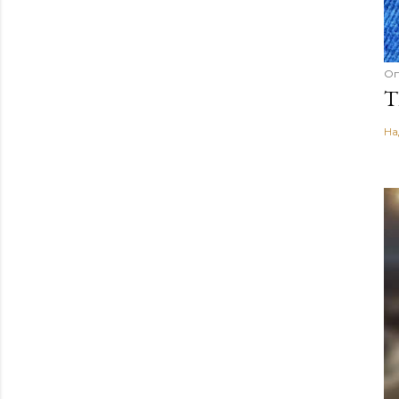
Оп
T
На