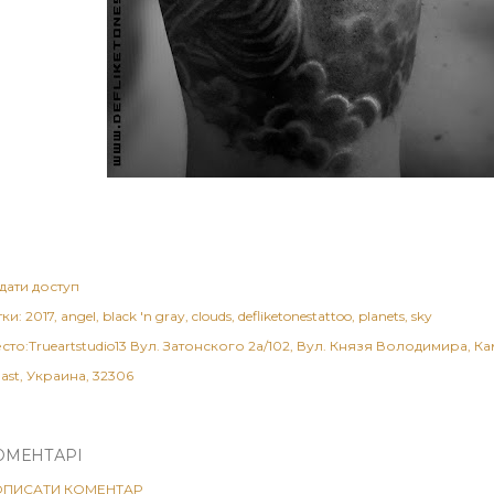
дати доступ
тки:
2017
angel
black 'n gray
clouds
defliketonestattoo
planets
sky
сто:Trueartstudio13
Вул. Затонского 2а/102, Вул. Князя Володимира, К
last, Украина, 32306
ОМЕНТАРІ
ОПИСАТИ КОМЕНТАР