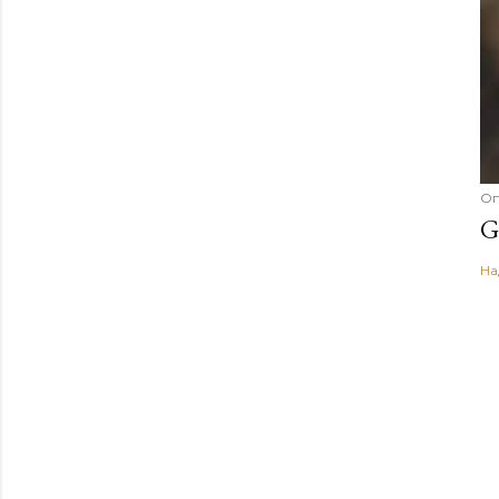
Оп
G
На