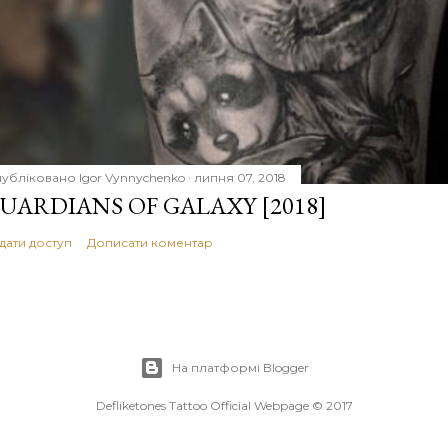
убліковано
Igor Vynnychenko
липня 07, 2018
UARDIANS OF GALAXY [2018]
дати доступ
Дописати коментар
На платформі Blogger
Defliketones Tattoo Official Webpage © 2017